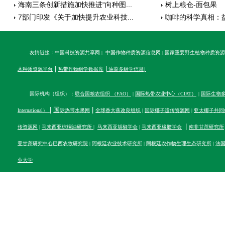
海南三条创新措施加快推进“向种图...
树上粮仓-面包果
7部门印发《关于加快提升农业科技...
咖啡的科学真相：益处
咖啡 —— 不止提神
友情链接：
中国科技资源共享网
|
中国作物种质资源信息网
|
国家重要野生植物种质资源
|
|
木种质资源平台
热带作物组学数据库
油菜多组学信息
|
国际机构（组织）：
联合国粮农组织 （FAO）
|
国际热带农业中心（CIAT）
|
国际生物多样性
|
国
|
International）
际热带水果网
全球香大蕉改良组织
|
国际椰子遗传资源网
|
亚太椰子共同
|
传资源网
|
马来西亚棕榈油研究所
|
马来西亚胡椒学会
|
马来西亚橡胶学会
南非甘蔗研究所
亚甘蔗研究中心
巴西农牧研究院
|
阿根廷农业技术研究所
|
阿根廷农作物生理生态研究所
|
法
业大学