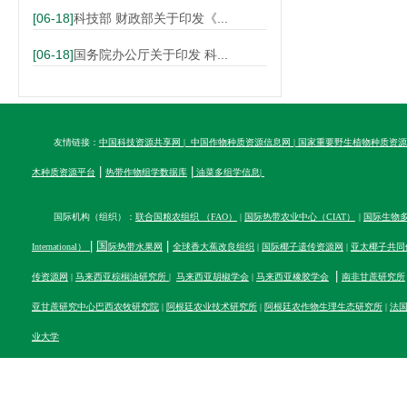
[06-18]
科技部 财政部关于印发《...
[06-18]
国务院办公厅关于印发 科...
友情链接：
中国科技资源共享网
|
中国作物种质资源信息网
|
国家重要野生植物种质资源
|
|
木种质资源平台
热带作物组学数据库
油菜多组学信息
|
国际机构（组织）：
联合国粮农组织 （FAO）
|
国际热带农业中心（CIAT）
|
国际生物多样性
|
国
|
International）
际热带水果网
全球香大蕉改良组织
|
国际椰子遗传资源网
|
亚太椰子共同
|
传资源网
|
马来西亚棕榈油研究所
|
马来西亚胡椒学会
|
马来西亚橡胶学会
南非甘蔗研究所
亚甘蔗研究中心
巴西农牧研究院
|
阿根廷农业技术研究所
|
阿根廷农作物生理生态研究所
|
法
业大学