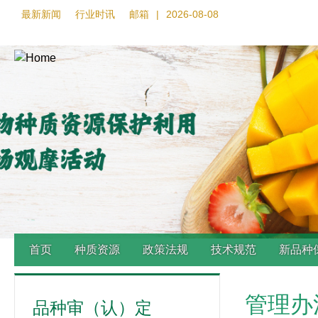
最新新闻
行业时讯
邮箱
|
2026-08-08
首页
种质资源
政策法规
技术规范
新品种
Back
管理办
to
品种审（认）定
top