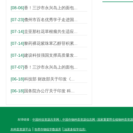
[08-06]
香！三沙市永兴岛上的面包...
[07-23]
儋州市百名优秀学子走进国...
[07-14]
圭亚那柱花草根瘤共生适应...
[07-14]
黎药裸花紫珠苯乙醇苷积累...
[07-14]
建设科技强国支撑高质量发...
[07-07]
香！三沙市永兴岛上的面包...
[06-18]
科技部 财政部关于印发《...
[06-18]
国务院办公厅关于印发 科...
友情链接：
中国科技资源共享网
|
中国作物种质资源信息网
|
国家重要野生植物种质资源
|
|
木种质资源平台
热带作物组学数据库
油菜多组学信息
|