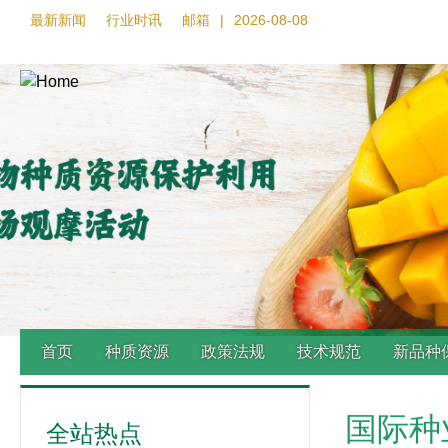
最新新闻
行业时讯
邮箱
|
2026-08-08
首页
种质资源
政策法规
技术规范
新品种
Back
国际种
to
全站热点
top