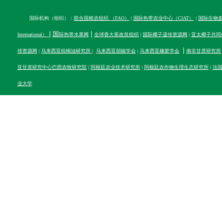
国际机构（组织）：
联合国粮农组织 （FAO）
|
国际热带农业中心（CIAT）
|
国际生物多样性
|
国
|
International）
际热带水果网
全球香大蕉改良组织
|
国际椰子遗传资源网
|
亚太椰子共同
|
传资源网
|
马来西亚棕榈油研究所
|
马来西亚胡椒学会
|
马来西亚橡胶学会
南非甘蔗研究所
亚甘蔗研究中心
巴西农牧研究院
|
阿根廷农业技术研究所
|
阿根廷农作物生理生态研究所
|
法
业大学