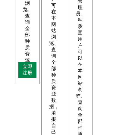
管
浏
可
理
览、
在
员，
查
本
种
询
网
质
全
站
圃
部
浏
用
种
览、
户
质
查
可
资
询
以
源
全
在
立即
数
部
本
注册
据。
种
网
质
站
资
浏
源
览、
数
查
据，
询
填
全
报
部
自
种
己
质