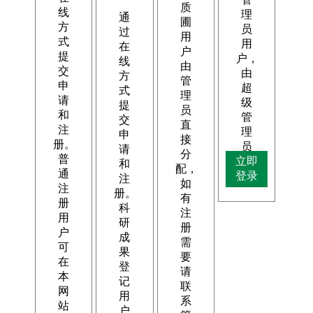
质
线
理
通
圃
方
员
过
用
式
用
在
户
提
户，
线
由
交
由
方
管
申
超
式
理
请
级
提
员
和
管
交
直
注
理
申
接
册。
员
请
分
普
立即
分
和
配，
通
登录
配。
注
如
注
册。
有
册
科
注
用
研
册
户
成
需
可
果
要
在
登
请
本
记
联
网
用
系
站
户