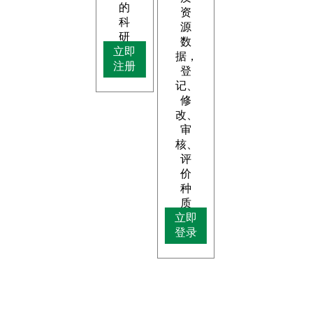
的
资
科
源
研
数
立即
成
据，
注册
果。
登
记、
修
改、
审
核、
评
价
种
质
立即
资
登录
源。