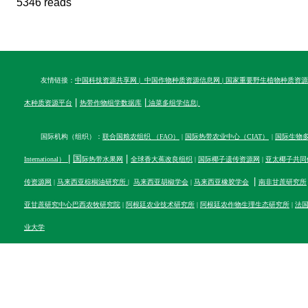
5346 reads
友情链接：
中国科技资源共享网
|
中国作物种质资源信息网
|
国家重要野生植物种质资源
|
|
木种质资源平台
热带作物组学数据库
油菜多组学信息
|
国际机构（组织）：
联合国粮农组织 （FAO）
|
国际热带农业中心（CIAT）
|
国际生物多样性
|
国
|
International）
际热带水果网
全球香大蕉改良组织
|
国际椰子遗传资源网
|
亚太椰子共同
|
传资源网
|
马来西亚棕榈油研究所
|
马来西亚胡椒学会
|
马来西亚橡胶学会
南非甘蔗研究所
亚甘蔗研究中心
巴西农牧研究院
|
阿根廷农业技术研究所
|
阿根廷农作物生理生态研究所
|
法
业大学