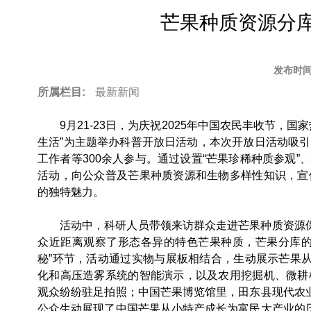
to
芒果种质资源分
top
发布时间
所属栏目:
最新新闻
9月21-23日，为庆祝2025年中国农民丰收节
，
国家
生活”为主题
举办科普开放日活动，本次开放日活动
吸引
工作者等
300余人参与
。通过
设置
“芒果珍稀种质
参观
”
活动，向公众普及芒果种质资源和生物多样性知识，宣
的
独特
魅力。
活动中，科研人员带领来访群众走进芒果种质资源
众
近距离观察了形态各异的特色
芒果
种质，
芒果分库
秘”
环节，活动
通过实物与展板相结合，生动展示
芒果
化和高压造雾系统的智能演示，以及农用挖掘机、
微耕
观众纷纷驻足拍照
；
中国芒果博览馆里，田东县现代农
公众生动展现了中国芒果从小特产成长为富民大产业的