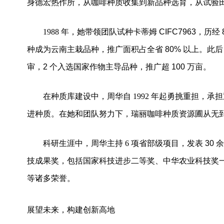
身德宏热作所，从咖啡种质收集到新品种选育，从试验
1988
年，她带领团队试种卡蒂姆
CIFC7963
，历经
种成为云南主栽品种，推广面积占全省
80%
以上。此
审，
2
个入选国家作物主导品种，推广超
100
万亩。
在种质库建设中，周华自
1992
年起勇挑重担，承担
进种质。在她和团队努力下，瑞丽咖啡种质资源圃从无
科研生涯中，周华主持
6
项省部级项目，发表
30
技成果奖，包括国家科技进步二等奖、中华农业科技奖
等诸多荣誉。
展望未来，构建创新高地