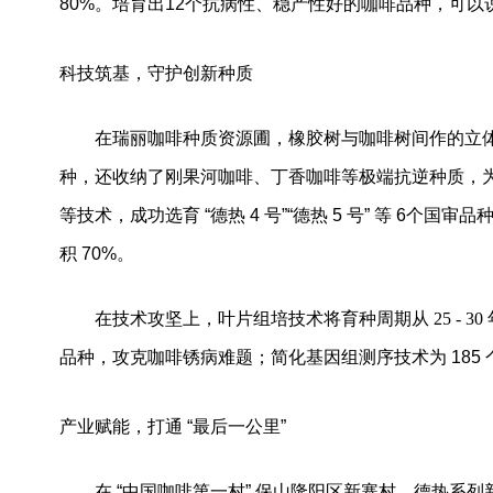
80%
。培育出
12
个抗病性、稳产性好的咖啡品种，可以
科技筑基，守护创新种质
在瑞丽咖啡种质资源圃，橡胶树与咖啡树间作的立
种，还收纳了刚果河咖啡、丁香咖啡等极端抗逆种质，
等技术，成功选育
“
德热
4
号
”“
德热
5
号
”
等
6
个国审品
积
70%
。
在技术攻坚上，叶片组培技术将育种周期从
25 - 30
品种，攻克咖啡锈病难题；简化基因组测序技术为
185
产业赋能，打通
“
最后一公里
”
在
“
中国咖啡第一村
”
保山隆阳区新寨村，德热系列