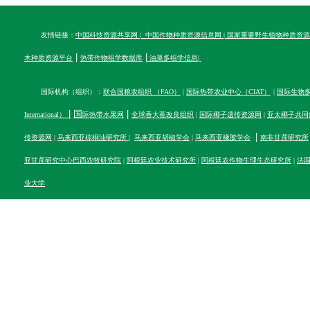
友情链接：
中国科技资源共享网
|
中国作物种质资源信息网
|
国家重要野生植物种质资源
|
|
木种质资源平台
热带作物组学数据库
油菜多组学信息
|
国际机构（组织）：
联合国粮农组织 （FAO）
|
国际热带农业中心（CIAT）
|
国际生物多样性
|
国
|
International）
际热带水果网
全球香大蕉改良组织
|
国际椰子遗传资源网
|
亚太椰子共同
|
传资源网
|
马来西亚棕榈油研究所
|
马来西亚胡椒学会
|
马来西亚橡胶学会
南非甘蔗研究所
亚甘蔗研究中心
巴西农牧研究院
|
阿根廷农业技术研究所
|
阿根廷农作物生理生态研究所
|
法
业大学