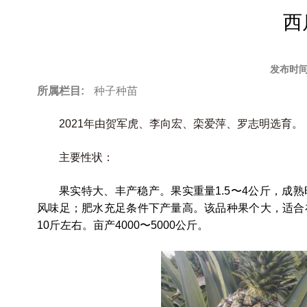
to
西
top
发布时间
所属栏目:
种子种苗
2021年由贺军虎、李向宏、栾爱萍、罗志明选育
。
主要性状：
果实特大、丰产稳产。果实重量
1.5〜4公斤，
风味足；肥水充足条件下产量高。该品种果个大，适合在台
10斤左右。亩产4000〜5000公斤。