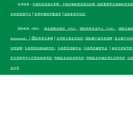
友情链接：
中国科技资源共享网
|
中国作物种质资源信息网
|
国家重要野生植物种质资源
|
|
木种质资源平台
热带作物组学数据库
油菜多组学信息
|
国际机构（组织）：
联合国粮农组织 （FAO）
|
国际热带农业中心（CIAT）
|
国际生物多样性
|
国
|
International）
际热带水果网
全球香大蕉改良组织
|
国际椰子遗传资源网
|
亚太椰子共同
|
传资源网
|
马来西亚棕榈油研究所
|
马来西亚胡椒学会
|
马来西亚橡胶学会
南非甘蔗研究所
亚甘蔗研究中心
巴西农牧研究院
|
阿根廷农业技术研究所
|
阿根廷农作物生理生态研究所
|
法
业大学