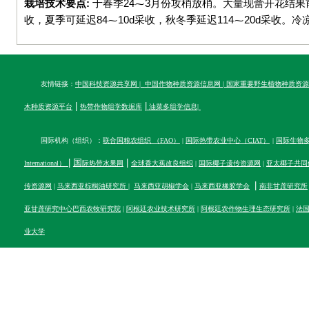
栽培技术要点:
于春季24⁓3月份攻梢放梢。大量现蕾开花结果前
收，夏季可延迟84⁓10d采收，秋冬季延迟114⁓20d采收
友情链接：
中国科技资源共享网
|
中国作物种质资源信息网
|
国家重要野生植物种质资源
|
|
木种质资源平台
热带作物组学数据库
油菜多组学信息
|
国际机构（组织）：
联合国粮农组织 （FAO）
|
国际热带农业中心（CIAT）
|
国际生物多样性
|
国
|
International）
际热带水果网
全球香大蕉改良组织
|
国际椰子遗传资源网
|
亚太椰子共同
|
传资源网
|
马来西亚棕榈油研究所
|
马来西亚胡椒学会
|
马来西亚橡胶学会
南非甘蔗研究所
亚甘蔗研究中心
巴西农牧研究院
|
阿根廷农业技术研究所
|
阿根廷农作物生理生态研究所
|
法
业大学