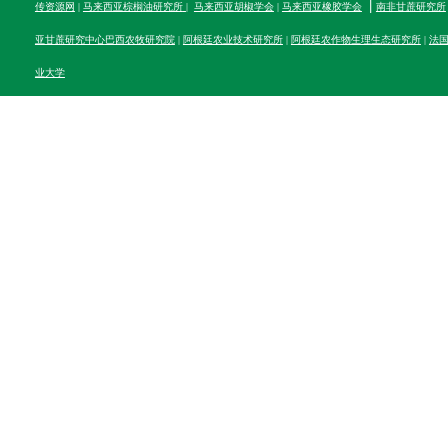
|
传资源网
|
马来西亚棕榈油研究所
|
马来西亚胡椒学会
|
马来西亚橡胶学会
南非甘蔗研究所
亚甘蔗研究中心
巴西农牧研究院
|
阿根廷农业技术研究所
|
阿根廷农作物生理生态研究所
|
法
业大学