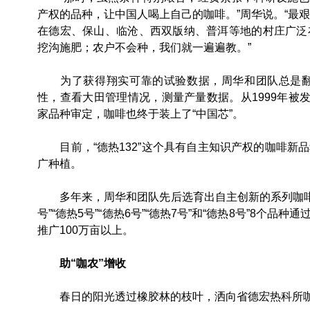
产权的品种，让中国人喝上自己的咖啡。”周华说。“最艰
在德宏、保山、临沧、西双版纳、普洱等地的村庄广泛
挖沟施肥；农户不会种，我们就一遍遍教。”
为了获得翔实可靠的试验数据，周华和团队总是翻
性，查看大田管理情况，测量产量数据。从1999年被发现
家品种审定，咖啡也终于装上了“中国芯”。
目前，“德热132”这个具有自主知识产权的咖啡新
广种植。
多年来，周华和团队先后选育出自主创新的系列咖啡品种16个
号”“德热5号”“德热6号”“德热7号”和“德热8号”8
推广100万亩以上。
助“咖农”增收
春日的阳光透过橡胶林的枝叶，洒向省德宏热科所咖