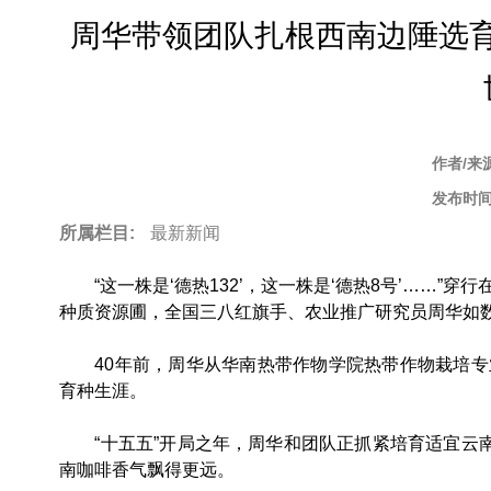
to
周华带领团队扎根西南边陲选育
top
作者/来
发布时间
所属栏目:
最新新闻
“这一株是‘德热132’，这一株是‘德热8号’……
种质资源圃，全国三八红旗手、农业推广研究员周华如
40年前，周华从华南热带作物学院热带作物栽培专
育种生涯。
“十五五”开局之年，周华和团队正抓紧培育适宜云南
南咖啡香气飘得更远。