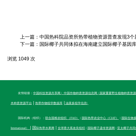
上一篇：中国热科院品资所热带植物资源普查发现3个新物
下一篇：国际椰子共同体拟在海南建立国际椰子基因库中
浏览 1049 次
友情链接：
中国科技资源共享网
|
中国作物种质资源信息网
|
国家重要野生植物种质资源
|
|
木种质资源平台
热带作物组学数据库
油菜多组学信息
|
国际机构（组织）：
联合国粮农组织 （FAO）
|
国际热带农业中心（CIAT）
|
国际生物多样性
|
国
|
International）
际热带水果网
全球香大蕉改良组织
|
国际椰子遗传资源网
|
亚太椰子共同