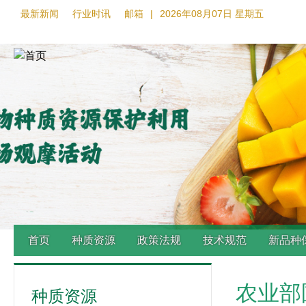
最新新闻
行业时讯
邮箱
|
2026年08月07日 星期五
首页
种质资源
政策法规
技术规范
新品种
Back
农业部
to
种质资源
top