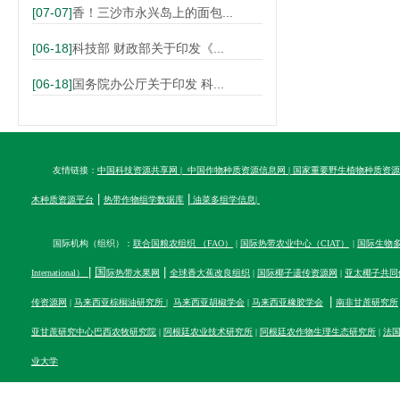
[07-07]
香！三沙市永兴岛上的面包...
[06-18]
科技部 财政部关于印发《...
[06-18]
国务院办公厅关于印发 科...
友情链接：
中国科技资源共享网
|
中国作物种质资源信息网
|
国家重要野生植物种质资源
|
|
木种质资源平台
热带作物组学数据库
油菜多组学信息
|
国际机构（组织）：
联合国粮农组织 （FAO）
|
国际热带农业中心（CIAT）
|
国际生物多样性
|
国
|
International）
际热带水果网
全球香大蕉改良组织
|
国际椰子遗传资源网
|
亚太椰子共同
|
传资源网
|
马来西亚棕榈油研究所
|
马来西亚胡椒学会
|
马来西亚橡胶学会
南非甘蔗研究所
亚甘蔗研究中心
巴西农牧研究院
|
阿根廷农业技术研究所
|
阿根廷农作物生理生态研究所
|
法
业大学