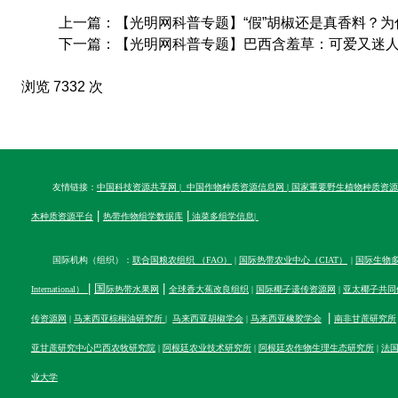
上一篇：【光明网科普专题】“假”胡椒还是真香料？为什
下一篇：【光明网科普专题】巴西含羞草：可爱又迷人的“
浏览 7332 次
友情链接：
中国科技资源共享网
|
中国作物种质资源信息网
|
国家重要野生植物种质资源
|
|
木种质资源平台
热带作物组学数据库
油菜多组学信息
|
国际机构（组织）：
联合国粮农组织 （FAO）
|
国际热带农业中心（CIAT）
|
国际生物多样性
|
国
|
International）
际热带水果网
全球香大蕉改良组织
|
国际椰子遗传资源网
|
亚太椰子共同
|
传资源网
|
马来西亚棕榈油研究所
|
马来西亚胡椒学会
|
马来西亚橡胶学会
南非甘蔗研究所
亚甘蔗研究中心
巴西农牧研究院
|
阿根廷农业技术研究所
|
阿根廷农作物生理生态研究所
|
法
业大学