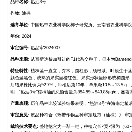
品种名称:
热油3号
to
top
作物:
油棕
选育单位:
中国热带农业科学院椰子研究所、云南省农业科学
年份:
2024
审定编号:
热品审2024007
品种来源:
从哥斯达黎加引进的F1代杂交种子，母本为Bamenda
特征特性:
植株茎干直立，乔木，圆柱形，须根系。叶簇生于
颜色呈黑色，成熟的果实呈橙红色。果实形状呈卵形或椭圆形
后结果株比例为92.7%，种植后第10年，单果粒10.5⁓13.5 
明，“热油3号”棕榈油的总酚含量为894.99⁓943.85μg/
产量表现:
历年品种比较试验结果表明，“热油3号”在海南定植后第
审定意见:
该品种符合《热带作物品种审定规范（油棕）》 审
栽培技术要点:
整地挖穴为一犁一耙，种植穴长×宽×深为（60⁓8