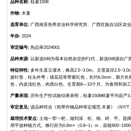
品种名称:
桂薯1508
to
top
作物:
木薯
选育单位:
广西南亚热带农业科学研究所、广西壮族自治区农
年份:
2024
审定编号:
热品审2024001
品种来源:
以新选048为母本自然杂交的F1代，新选048源自
特征特性:
多年生直立灌木，株高2.5~3.0m。主茎直径2.5
披针形，柱头外弯；雄花花萼带紫红色，长约6.0mm，裂片长
色，内皮浅红色，肉质白色。生育期8⁓10个月。为食用和加工兼
产量表现:
历年生产性试验结果表明，桂薯1508鲜薯平均亩产3.
审定意见:
该品种符合《热带作物品种审定规范 木薯》（NY/T
栽培技术要点:
土地一犁一耙，做到深、松、细、碎、平。选择充
用平放种植方式。株行距为0.8m×（0.8~1）m，亩植800