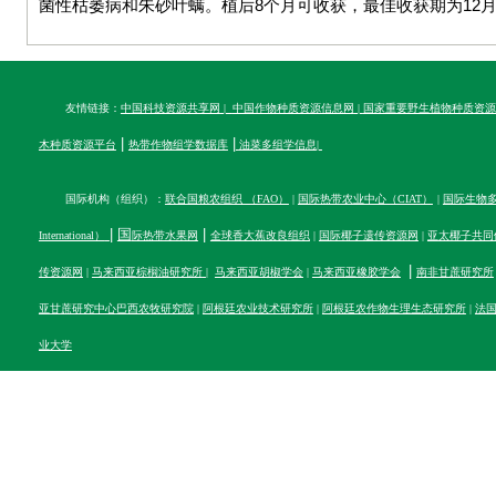
菌性枯萎病和朱砂叶螨。植后8个月可收获，最佳收获期为12月
友情链接：
中国科技资源共享网
|
中国作物种质资源信息网
|
国家重要野生植物种质资源
|
|
木种质资源平台
热带作物组学数据库
油菜多组学信息
|
国际机构（组织）：
联合国粮农组织 （FAO）
|
国际热带农业中心（CIAT）
|
国际生物多样性
|
国
|
International）
际热带水果网
全球香大蕉改良组织
|
国际椰子遗传资源网
|
亚太椰子共同
|
传资源网
|
马来西亚棕榈油研究所
|
马来西亚胡椒学会
|
马来西亚橡胶学会
南非甘蔗研究所
亚甘蔗研究中心
巴西农牧研究院
|
阿根廷农业技术研究所
|
阿根廷农作物生理生态研究所
|
法
业大学