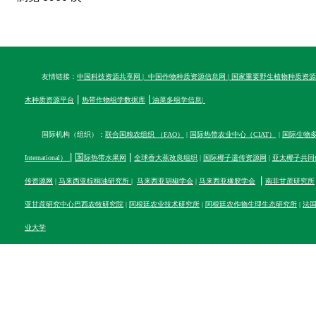
友情链接：
中国科技资源共享网
|
中国作物种质资源信息网
|
国家重要野生植物种质资源
|
|
木种质资源平台
热带作物组学数据库
油菜多组学信息
|
国际机构（组织）：
联合国粮农组织 （FAO）
|
国际热带农业中心（CIAT）
|
国际生物多样性
|
国
|
International）
际热带水果网
全球香大蕉改良组织
|
国际椰子遗传资源网
|
亚太椰子共同
|
传资源网
|
马来西亚棕榈油研究所
|
马来西亚胡椒学会
|
马来西亚橡胶学会
南非甘蔗研究所
亚甘蔗研究中心
巴西农牧研究院
|
阿根廷农业技术研究所
|
阿根廷农作物生理生态研究所
|
法
业大学