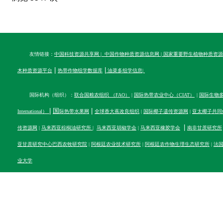
友情链接：
中国科技资源共享网
|
中国作物种质资源信息网
|
国家重要野生植物种质资源
|
|
木种质资源平台
热带作物组学数据库
油菜多组学信息
|
国际机构（组织）：
联合国粮农组织 （FAO）
|
国际热带农业中心（CIAT）
|
国际生物多样性
|
国
|
International）
际热带水果网
全球香大蕉改良组织
|
国际椰子遗传资源网
|
亚太椰子共同
|
传资源网
|
马来西亚棕榈油研究所
|
马来西亚胡椒学会
|
马来西亚橡胶学会
南非甘蔗研究所
亚甘蔗研究中心
巴西农牧研究院
|
阿根廷农业技术研究所
|
阿根廷农作物生理生态研究所
|
法
业大学