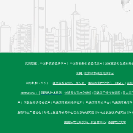
友情链接：
中国科技资源共享网
|
中国作物种质资源信息网
|
国家重要野生植物种
息网
|
国家林木种质资源平台
国际机构（组织）：
联合国粮农组织 （FAO）
|
国际热带农业中心（CIAT）
|
国际生
|
|
International）
国际热带水果网
全球香大蕉改良组织
|
国际椰子遗传资源网
|
亚太椰
网
|
国际咖啡遗传资源网
|
马来西亚棕榈油研究所
|
马来西亚胡椒学会
|
马来西亚橡胶学
亚咖啡生产者协会
|
哥伦比亚甘蔗研究中心
巴西农牧研究院
|
阿根廷农业技术研究所
|
阿
国国际农艺研究与开发合作中心
|
泰国农业大学