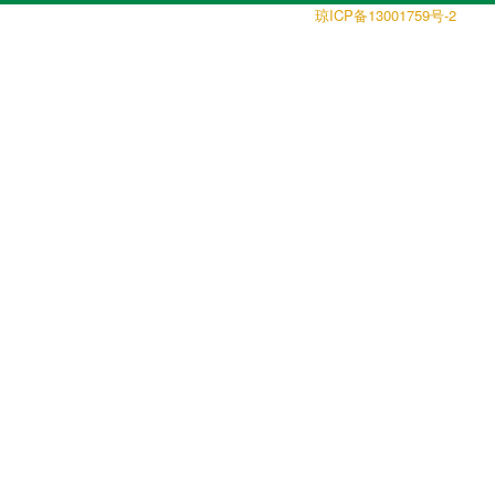
©
|
ICP
13001759
-2
版权所有
中国热带作物种质资源信息网
琼
备
号