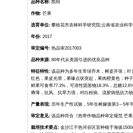
品种名称:
凯特
to
top
作物:
芒果
选育单位:
攀枝花市农林科学研究院;云南省农业科
年份:
2017
审定编号:
热品审2017003
品种来源:
80年代从美国引进的优良品种
特征特性:
该品种为多年生常绿乔木，树姿开张；叶片椭
红色，果皮光滑，果喙点状突起，果肉橙黄色；种子肾
鲜果可食率77.3%，可溶性固形物18.3%，总糖1
瘠薄，抗风、抗旱力强，对白粉病、流胶病抵抗力较
产量表现:
历年生产性试验，5年生树嫁接第3～5年平均亩
审定意见:
该品种符合《热带作物品种审定规范 芒
栽培技术要点:
金沙江干热河谷区宜种植于海拔150