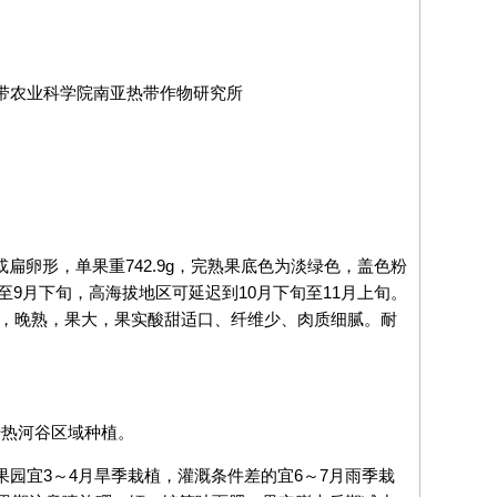
热带农业科学院南亚热带作物研究所
扁卵形，单果重742.9g，完熟果底色为淡绿色，盖色粉
9月下旬，高海拔地区可延迟到10月下旬至11月上旬。
产、稳产，晚熟，果大，果实酸甜适口、纤维少、肉质细腻。耐
干热河谷区域种植。
的果园宜3～4月旱季栽植，灌溉条件差的宜6～7月雨季栽