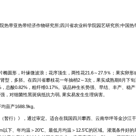
学院热带亚热带经济作物研究所;四川省农业科学院园艺研究所;中国
圆形，叶缘微波浪；花序顶生，两性花21.6～27.9％；果实卵形或
型，多胚。在四川省攀枝花一年抽梢2～3次，果实成熟期8月下旬至
2.6%，总酸0.82%，粗纤维0.17%。该品种生长势强、早结、丰
强，对细菌性黑斑病抵抗力弱, 果实易发生生理病害。
产1688.9kg。
果（暂行）》，通过审定。适合在我国四川攀西、云南华坪等金沙江
0m以下、年均温＞20℃、最低月均温＞12.5℃的区域。灌溉条件好