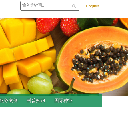
站
English
内
搜
索
服务案例
科普知识
国际种业