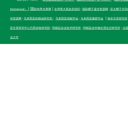
|
国
|
International）
际热带水果网
全球香大蕉改良组织
|
国际椰子遗传资源网
|
亚太椰子共同
|
传资源网
|
马来西亚棕榈油研究所
|
马来西亚胡椒学会
|
马来西亚橡胶学会
南非甘蔗研究所
亚甘蔗研究中心
巴西农牧研究院
|
阿根廷农业技术研究所
|
阿根廷农作物生理生态研究所
|
法
业大学