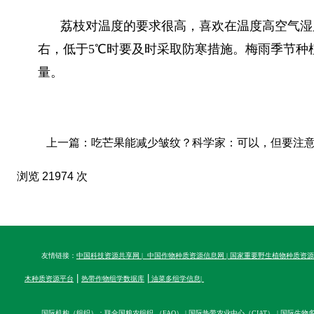
荔枝对温度的要求很高，喜欢在温度高空气湿
右，低于5℃时要及时采取防寒措施。梅雨季节种
量。
上一篇：吃芒果能减少皱纹？科学家：可以，但要注意这
浏览 21974 次
友情链接：
中国科技资源共享网
|
中国作物种质资源信息网
|
国家重要野生植物种质资源
|
|
木种质资源平台
热带作物组学数据库
油菜多组学信息
|
国际机构（组织）：
联合国粮农组织 （FAO）
|
国际热带农业中心（CIAT）
|
国际生物多样性