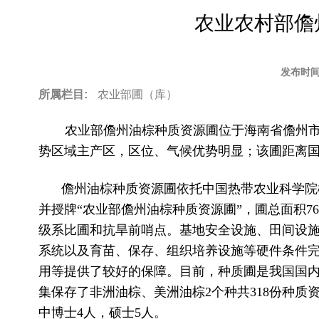
to
农业农村部儋
top
发布时间
所属栏目:
农业部圃（库）
农业部儋州油棕种质资源圃位于海南省儋州
势区域主产区，区位、气候优势明显；该圃距离国道
儋州油棕种质资源圃依托中国热带农业科学院橡
并授牌“农业部儋州油棕种质资源圃”，圃总面积7
级系比圃和抗旱前哨点。基地安全设施、田间设
系统以及育苗、保存、组织培养设施等硬件条件
用等提供了较好的保障。目前，种质圃是我国国
集保存了非洲油棕、美洲油棕2个种共318份种质资
中博士4人，硕士5人。