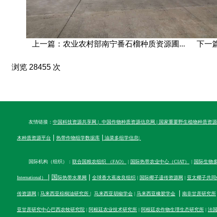
上一篇：农业农村部南宁番石榴种质资源圃...
下一
浏览 28455 次
友情链接：
中国科技资源共享网
|
中国作物种质资源信息网
|
国家重要野生植物种质资源
|
|
木种质资源平台
热带作物组学数据库
油菜多组学信息
|
国际机构（组织）：
联合国粮农组织 （FAO）
|
国际热带农业中心（CIAT）
|
国际生物多样性
|
国
|
International）
际热带水果网
全球香大蕉改良组织
|
国际椰子遗传资源网
|
亚太椰子共同
|
传资源网
|
马来西亚棕榈油研究所
|
马来西亚胡椒学会
|
马来西亚橡胶学会
南非甘蔗研究所
亚甘蔗研究中心
巴西农牧研究院
|
阿根廷农业技术研究所
|
阿根廷农作物生理生态研究所
|
法